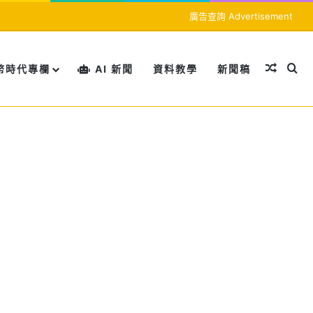
廣告查詢 Advertisement
隨機文
搜
幣時代專欄
AI 新聞
資料教學
新聞稿