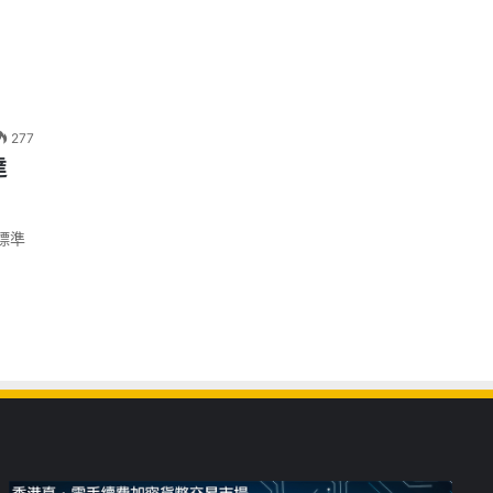
277
達
標準