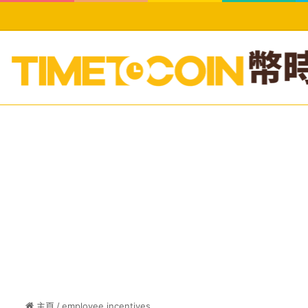
主頁
/
employee incentives