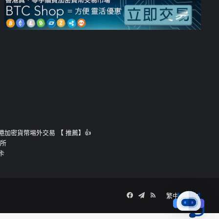
運的香港加密貨幣埸外交易 【 推薦】👍
易所
卡
Facebook
Telegram
RSS
繁中
簡中