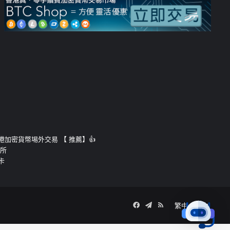
運的香港加密貨幣埸外交易 【 推薦】👍
易所
卡
Facebook
Telegram
RSS
繁中
簡中