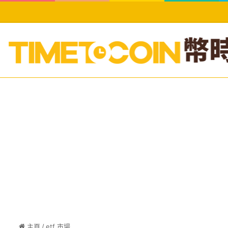
主頁
/
etf 市場