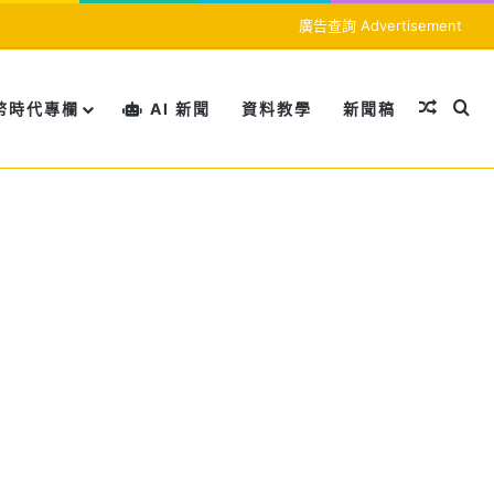
廣告查詢 Advertisement
隨機文
搜
幣時代專欄
AI 新聞
資料教學
新聞稿