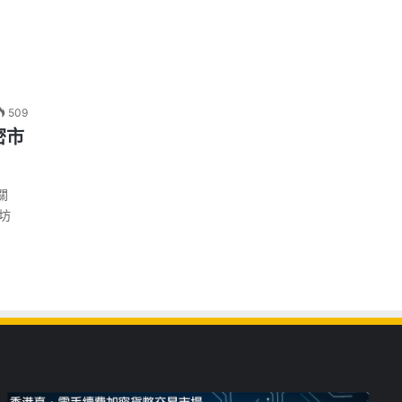
509
密市
關
坊