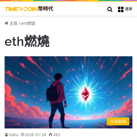
搜索
選單
主頁
/
eth燃燒
eth燃燒
代幣新聞
KaKa
2026-01-24
463