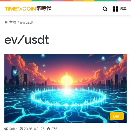
搜索
選單
主頁
/
ev/usdt
ev/usdt
Defi
KaKa
2026-03-25
275