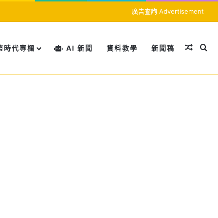
廣告查詢 Advertisement
隨機文
搜
幣時代專欄
AI 新聞
資料教學
新聞稿