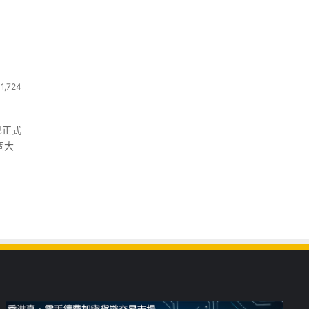
1,724
已正式
個大