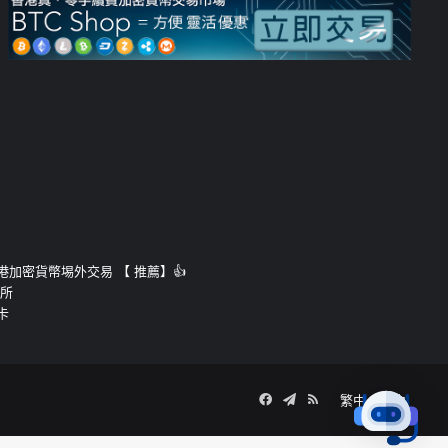
運的香港加密貨幣埸外交易 【 推薦】👍
易所
卡
Facebook
Telegram
RSS
繁中
簡中