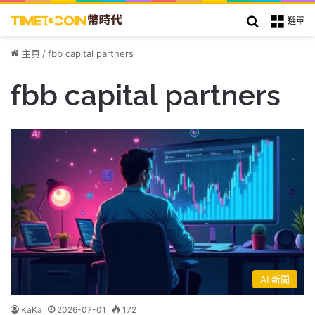
搜索
選單
主頁
/
fbb capital partners
fbb capital partners
AI 新聞
KaKa
2026-07-01
172