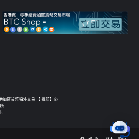
運的香港加密貨幣埸外交易 【 推薦】👍
易所
卡
Facebook
Telegram
RSS
繁中
簡中