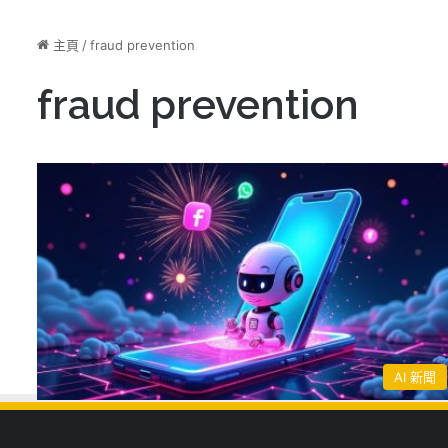
主頁
/
fraud prevention
fraud prevention
AI 新聞