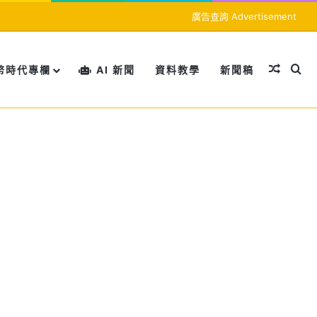
廣告查詢 Advertisement
隨機文
搜
幣時代專欄
AI 新聞
資料教學
新聞稿