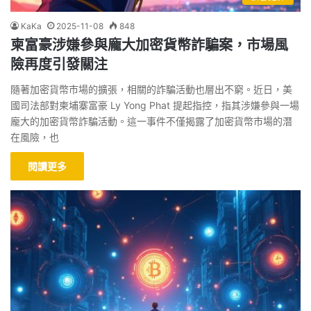
KaKa
2025-11-08
848
柬富豪涉嫌參與龐大加密貨幣詐騙案，市場風
險再度引發關注
隨著加密貨幣市場的擴張，相關的詐騙活動也層出不窮。近日，美
國司法部對柬埔寨富豪 Ly Yong Phat 提起指控，指其涉嫌參與一場
龐大的加密貨幣詐騙活動。這一事件不僅揭露了加密貨幣市場的潛
在風險，也
閱讀更多