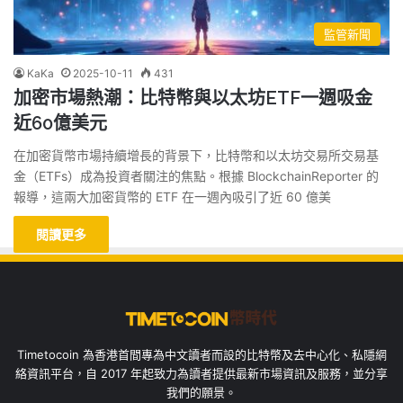
監管新聞
KaKa
2025-10-11
431
加密市場熱潮：比特幣與以太坊ETF一週吸金
近60億美元
在加密貨幣市場持續增長的背景下，比特幣和以太坊交易所交易基
金（ETFs）成為投資者關注的焦點。根據 BlockchainReporter 的
報導，這兩大加密貨幣的 ETF 在一週內吸引了近 60 億美
閱讀更多
Timetocoin 為香港首間專為中文讀者而設的比特幣及去中心化、私隱網
絡資訊平台，自 2017 年起致力為讀者提供最新市場資訊及服務，並分享
我們的願景。