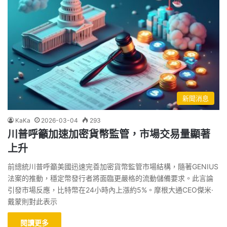
新聞消息
KaKa
2026-03-04
293
川普呼籲加速加密貨幣監管，市場交易量顯著
上升
前總統川普呼籲美國迅速完善加密貨幣監管市場結構，隨著GENIUS
法案的推動，穩定幣發行者將面臨更嚴格的流動儲備要求。此言論
引發市場反應，比特幣在24小時內上漲約5%。摩根大通CEO傑米·
戴蒙則對此表示
閱讀更多