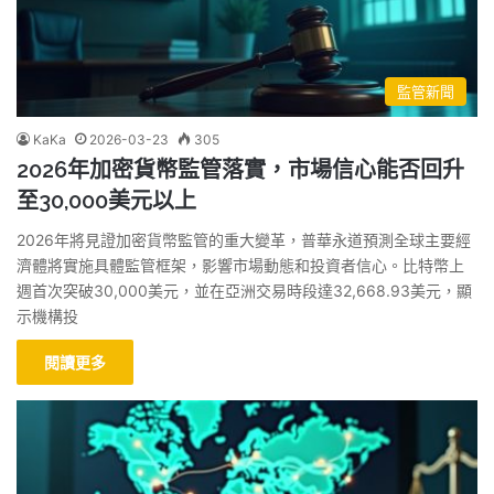
監管新聞
KaKa
2026-03-23
305
2026年加密貨幣監管落實，市場信心能否回升
至30,000美元以上
2026年將見證加密貨幣監管的重大變革，普華永道預測全球主要經
濟體將實施具體監管框架，影響市場動態和投資者信心。比特幣上
週首次突破30,000美元，並在亞洲交易時段達32,668.93美元，顯
示機構投
閱讀更多