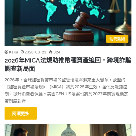
監管新聞
KaKa
2026-03-23
324
2026年MiCA法規助推幣種資產追回，跨境詐騙
調查新局面
2026年，全球加密貨幣市場的監管環境將迎來重大變革，歐盟的
《加密資產市場法規》（MiCA）將於2025年生效，強化反洗錢控
制，提升消費者保護。美國GENIUS法案也將於2027年前實現穩定
幣制度對齊
閱讀更多