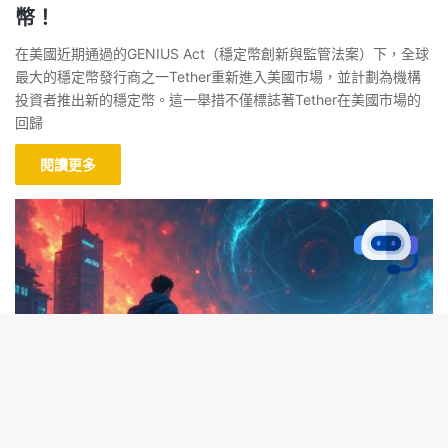
幣！
在美國近期通過的GENIUS Act（穩定幣創新與監管法案）下，全球
最大的穩定幣發行商之一Tether重新進入美國市場，並計劃為機構
投資者推出新的穩定幣。這一舉措不僅標誌著Tether在美國市場的
回歸
閱讀更多
B
代幣新聞
t