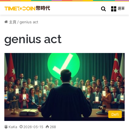
搜索
選單
主頁
/
genius act
genius act
Defi
KaKa
2026-05-15
268