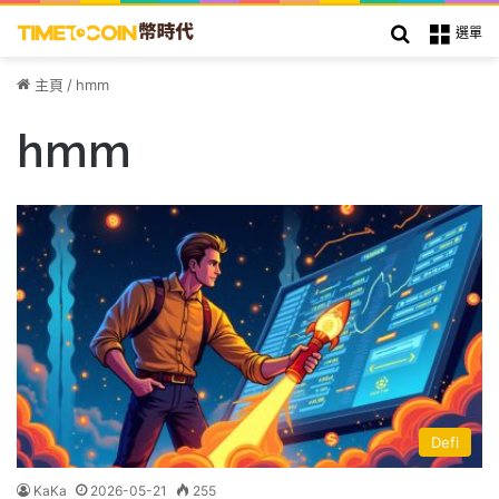
搜索
選單
主頁
/
hmm
hmm
Defi
KaKa
2026-05-21
255