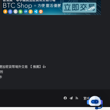
運的香港加密貨幣埸外交易 【 推薦】👍
易所
卡
Facebook
Telegram
RSS
繁中
簡中