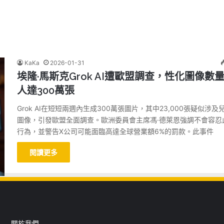
KaKa
2026-01-31
埃隆·馬斯克Grok AI遭歐盟調查，性化圖像數
人達300萬張
Grok AI在短短兩週內生成300萬張圖片，其中23,000張疑似涉及
圖像，引發歐盟全面調查。歐洲委員會主席馮·德萊恩強調不會容忍
行為，並警告X公司可能面臨高達全球營業額6%的罰款。此事件
閱讀更多
關於我們