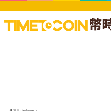
主頁
/
indonesia