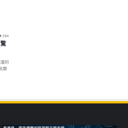
394
量驚
兒童的
此類