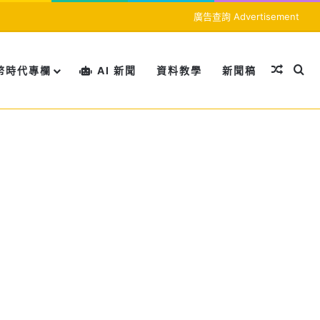
廣告查詢 Advertisement
隨機文
搜
幣時代專欄
AI 新聞
資料教學
新聞稿