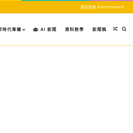
廣告查詢 Advertisement
隨機文
搜
幣時代專欄
AI 新聞
資料教學
新聞稿