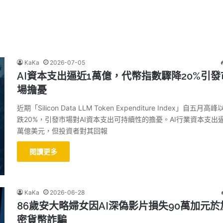
KaKa
2026-07-05
AI資本支出逼近1萬億，代幣指數驟降20%引發
場擔憂
近期「Silicon Data LLM Token Expenditure Index」自五月高
跌20%，引發市場對AI資本支出可持續性的擔憂。AI行業資本支出逼
萬億美元，但投資者對其回報
閱讀更多
KaKa
2026-06-28
86歲安大略婦女因AI深偽影片損失90萬加元於
密貨幣詐騙