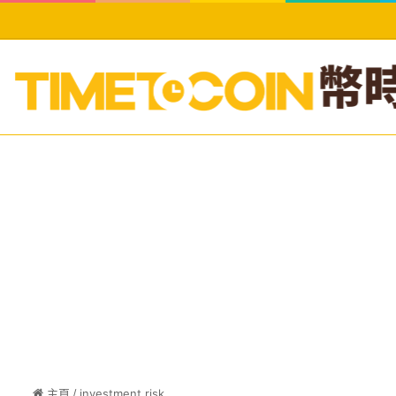
主頁
/
investment risk