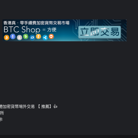
運的香港加密貨幣埸外交易 【 推薦】👍
易所
卡