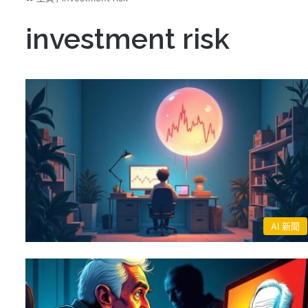
investment risk
AI 新聞