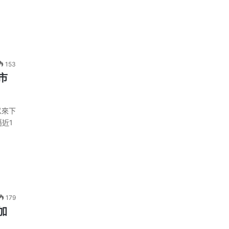
153
市
峰以來下
近1
179
加