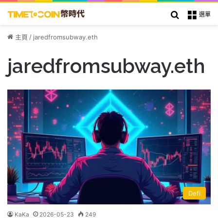
搜索
選單
主頁
/
jaredfromsubway.eth
jaredfromsubway.eth
Defi
KaKa
2026-05-23
249