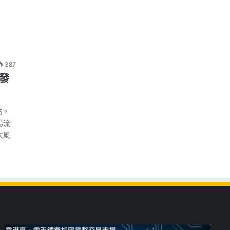
387
引發
點。
場流
大風