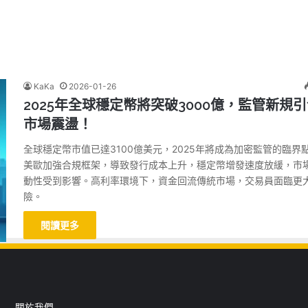
KaKa
2026-01-26
2025年全球穩定幣將突破3000億，監管新規
市場震盪！
全球穩定幣市值已達3100億美元，2025年將成為加密監管的臨界
美歐加強合規框架，導致發行成本上升，穩定幣增發速度放緩，市
動性受到影響。高利率環境下，資金回流傳統市場，交易員面臨更
險。
閱讀更多
關於我們