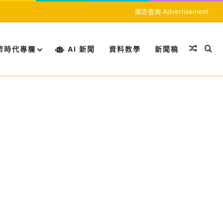
廣告查詢 Advertisement
隨機文
搜
幣時代專欄
AI 新聞
資料教學
新聞稿