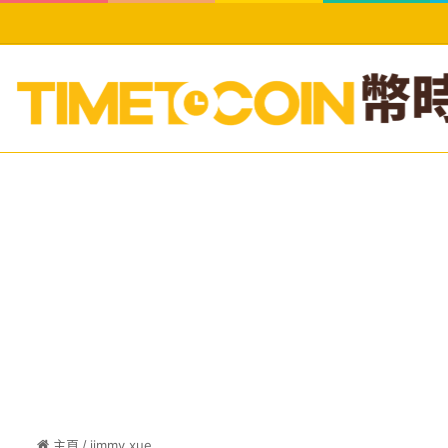
主頁
/
jimmy xue