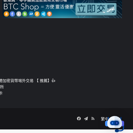
運的香港加密貨幣埸外交易 【 推薦】👍
易所
卡
Facebook
Telegram
RSS
繁中
簡中