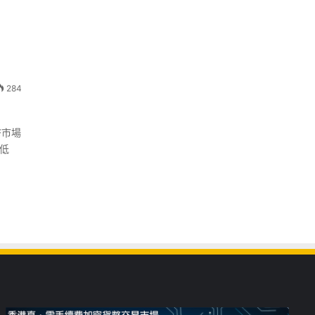
284
幣市場
歷低