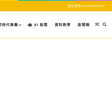
廣告查詢 Advertisement
隨機文
搜
幣時代專欄
AI 新聞
資料教學
新聞稿