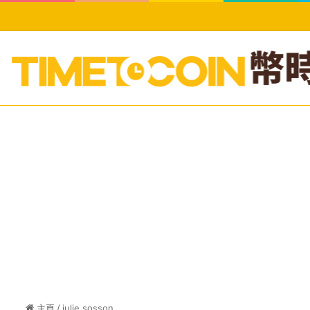
主頁
/
julie sosson