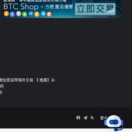
運的香港加密貨幣埸外交易 【 推薦】👍
易所
卡
Facebook
Telegram
RSS
繁中
簡中