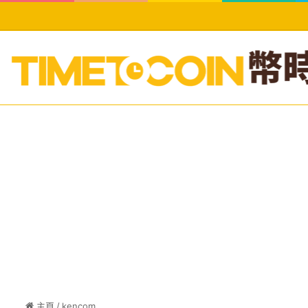
主頁
/
kencom