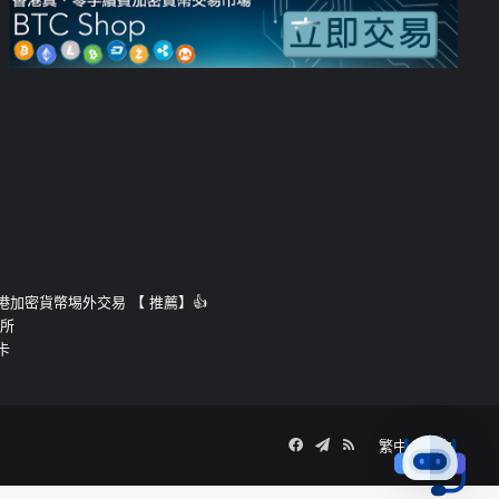
運的香港加密貨幣埸外交易 【 推薦】👍
易所
卡
Facebook
Telegram
RSS
繁中
簡中