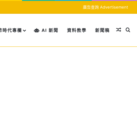
廣告查詢 Advertisement
隨機文
搜
幣時代專欄
AI 新聞
資料教學
新聞稿