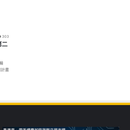
303
 第二
二輪
司計畫