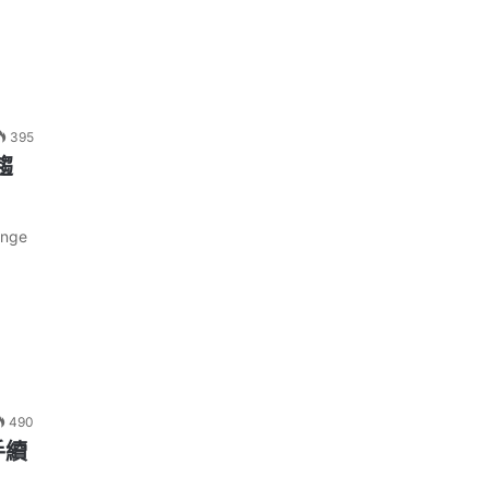
395
趨
nge
490
手續