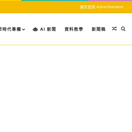
廣告查詢 Advertisement
隨機文
搜
幣時代專欄
AI 新聞
資料教學
新聞稿