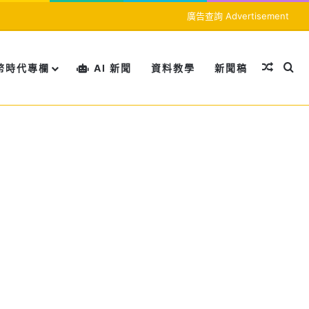
廣告查詢 Advertisement
隨機文
搜
幣時代專欄
AI 新聞
資料教學
新聞稿