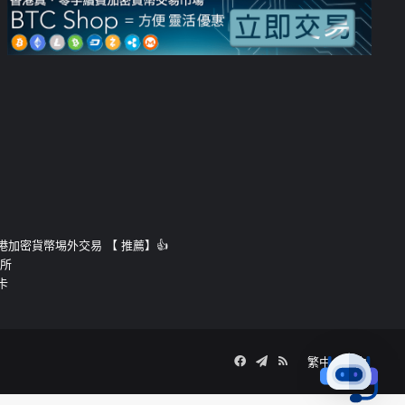
運的香港加密貨幣埸外交易 【 推薦】👍
易所
卡
Facebook
Telegram
RSS
繁中
簡中