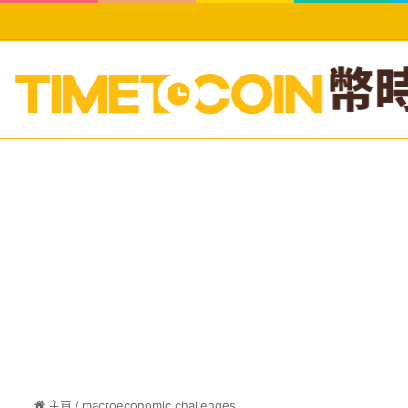
主頁
/
macroeconomic challenges