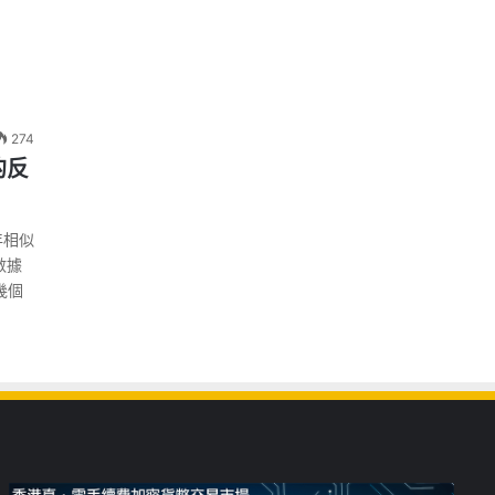
274
的反
年相似
數據
幾個