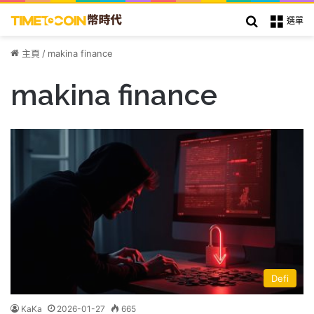
搜索
選單
主頁
/
makina finance
makina finance
Defi
KaKa
2026-01-27
665