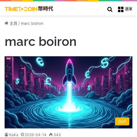
搜索
選單
主頁
/
marc boiron
marc boiron
Defi
KaKa
2026-04-14
343