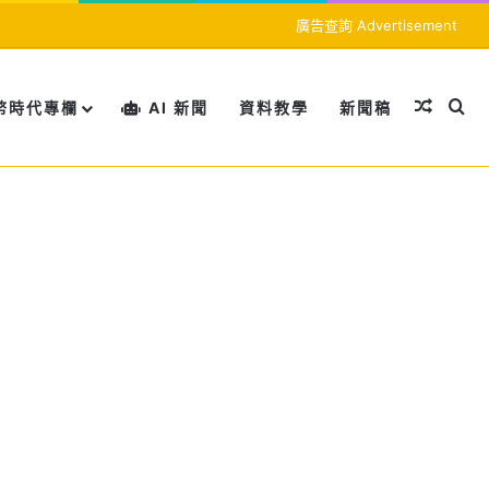
廣告查詢 Advertisement
隨機文
搜
幣時代專欄
AI 新聞
資料教學
新聞稿