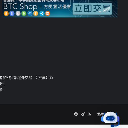
運的香港加密貨幣埸外交易 【 推薦】👍
易所
卡
Facebook
Telegram
RSS
繁中
簡中