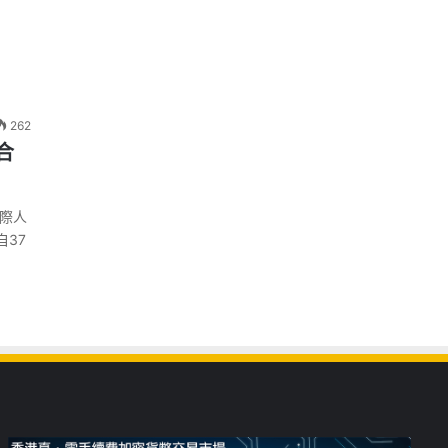
262
合
國際人
自37