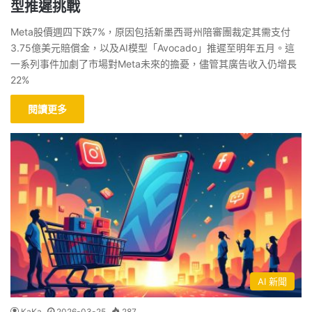
型推遲挑戰
Meta股價週四下跌7%，原因包括新墨西哥州陪審團裁定其需支付
3.75億美元賠償金，以及AI模型「Avocado」推遲至明年五月。這
一系列事件加劇了市場對Meta未來的擔憂，儘管其廣告收入仍增長
22%
閱讀更多
AI 新聞
KaKa
2026-03-25
287