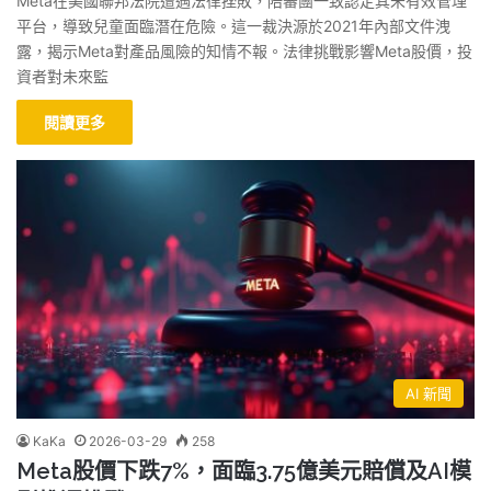
Meta在美國聯邦法院遭遇法律挫敗，陪審團一致認定其未有效管理
平台，導致兒童面臨潛在危險。這一裁決源於2021年內部文件洩
露，揭示Meta對產品風險的知情不報。法律挑戰影響Meta股價，投
資者對未來監
閱讀更多
AI 新聞
KaKa
2026-03-29
258
Meta股價下跌7%，面臨3.75億美元賠償及AI模