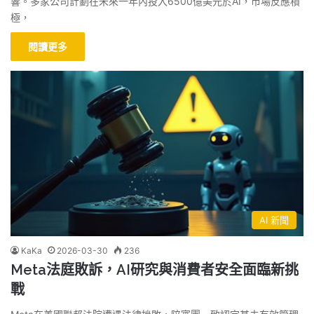
響。多家公司計劃在未來一年內投入6500億美元於AI，市場反應積
極，
閱讀更多
AI 新聞
KaKa
2026-03-30
236
Meta法庭敗訴，AI研究與消費者安全面臨新挑
戰