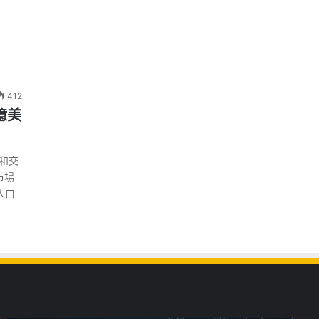
412
億美
和交
市場
人口