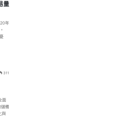
易量
20年
。
憂
311
全面
的儲備
化與