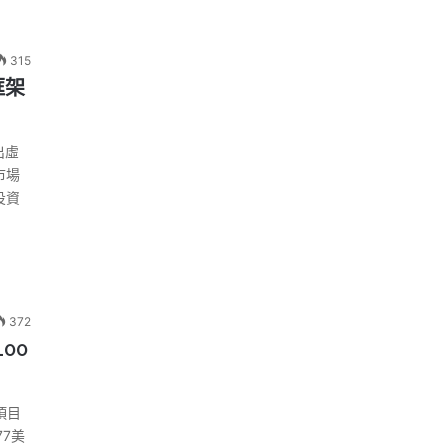
315
框架
出虛
市場
投資
372
100
項目
77美