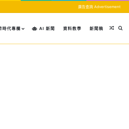
廣告查詢 Advertisement
隨機文
搜
幣時代專欄
AI 新聞
資料教學
新聞稿