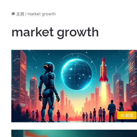
主頁
/
market growth
market growth
AI 新聞