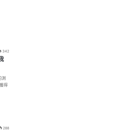
342
我
的測
便獲得
288