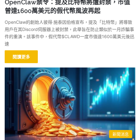
OpenClaw禁令：提及比特幣將遭封禁，市值
曾達1600萬美元的假代幣風波再起
OpenClaw的創始人彼得·施泰因伯格宣布，提及「比特幣」將導致
用戶在其Discord伺服器上被封禁，此舉旨在防止類似於一月詐騙事
件的重演。該事件中，假代幣$CLAWD一度市值達1600萬美元後迅
速
閱讀更多
新聞消息