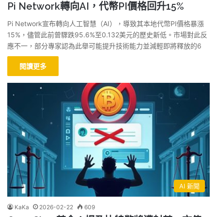
Pi Network轉向AI，代幣PI價格回升15%
Pi Network宣布轉向人工智慧（AI），導致其本地代幣PI價格暴漲
15%，儘管此前曾驟跌95.6%至0.132美元的歷史新低。市場對此反
應不一，部分專家認為此舉可能提升技術能力並減輕即將釋放的6
閱讀更多
AI 新聞
KaKa
2026-02-22
609