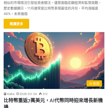
相似的市場情況引發投資者關注。儘管面臨宏觀經濟和監管挑戰，
歷史數據顯示，11月通常是比特幣表現最佳的月份，平均漲幅達
46%。未來幾個
閱讀更多
AI 新聞
KaKa
2026-03-24
312
比特幣重返7萬美元，AI代幣同時迎來增長新機
遇