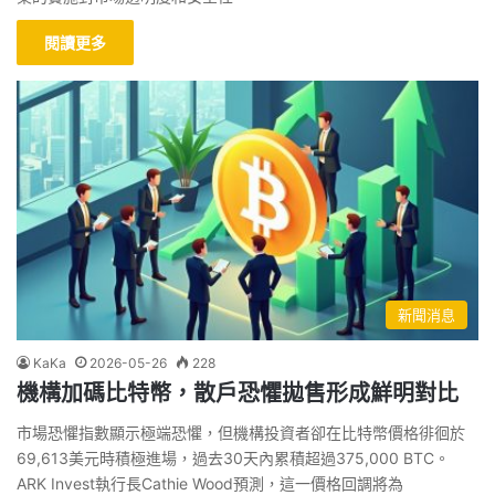
閱讀更多
新聞消息
KaKa
2026-05-26
228
機構加碼比特幣，散戶恐懼拋售形成鮮明對比
市場恐懼指數顯示極端恐懼，但機構投資者卻在比特幣價格徘徊於
69,613美元時積極進場，過去30天內累積超過375,000 BTC。
ARK Invest執行長Cathie Wood預測，這一價格回調將為