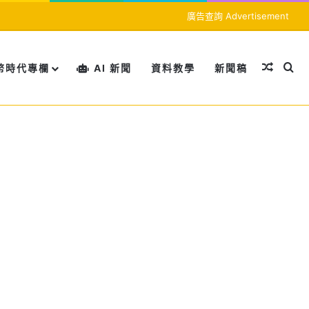
廣告查詢 Advertisement
隨機文
搜
幣時代專欄
AI 新聞
資料教學
新聞稿