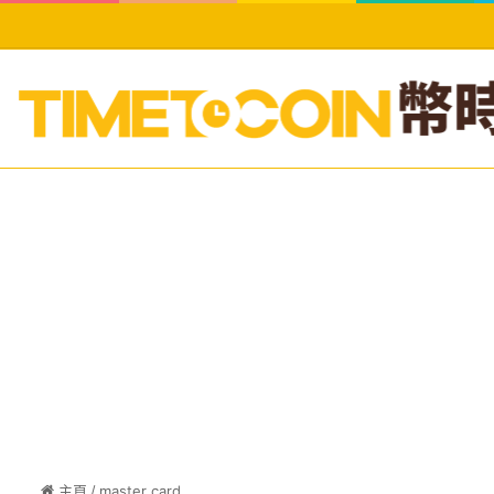
主頁
/
master card