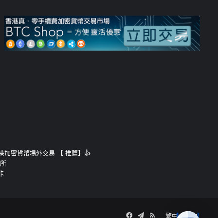
運的香港加密貨幣埸外交易 【 推薦】👍
易所
卡
Facebook
Telegram
RSS
繁中
簡中