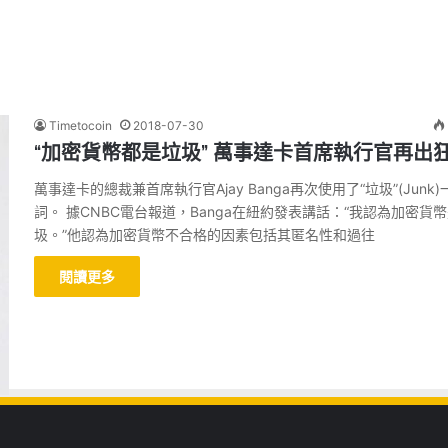
Timetocoin
2018-07-30
“加密貨幣都是垃圾” 萬事達卡首席執行官再出
萬事達卡的總裁兼首席執行官Ajay Banga再次使用了“垃圾”(Junk)
詞。 據CNBC電台報道，Banga在紐約發表講話：“我認為加密貨
圾。”他認為加密貨幣不合格的因素包括其匿名性和過往
閱讀更多