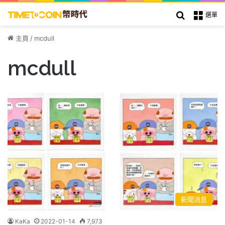
搜索
選單
主頁
/
mcdull
mcdull
新聞消息
KaKa
2022-01-14
7,973