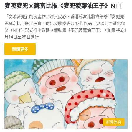
麥嘜麥兜ｘ蘇富比推《麥兜菠蘿油王子》NFT
「麥嘜麥兜」的漫畫作品深入民心，香港蘇富比將會舉辦「麥兜兜
兜蘇富比」網上拍賣，選出麥嘜麥兜共47件作品，更以非同質化代
幣（NFT）形式推出數碼立體動畫《麥兜菠蘿油王子》，拍賣將於1
月14日至25日進行
閱讀更多
新聞消息