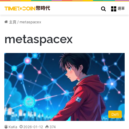
搜索
選單
主頁
/
metaspacex
metaspacex
Defi
KaKa
2026-01-12
374