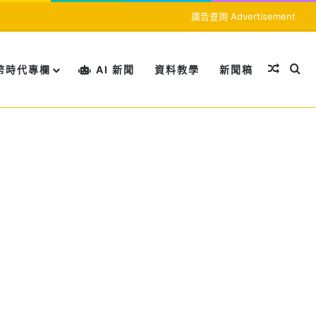
廣告查詢 Advertisement
隨機文
搜
幣時代專欄
AI 新聞
資料教學
新聞稿