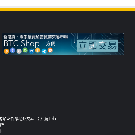
運的香港加密貨幣埸外交易 【 推薦】👍
易所
卡