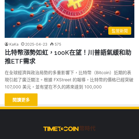
監管新聞
KaKa
2025-04-23
575
比特幣漲勢如虹，100K在望！川普語氣緩和助
推ETF需求
在全球經濟與政治局勢的多重影響下，比特幣（Bitcoin）近期的表
現引起了廣泛關注。根據 FXStreet 的報導，比特幣的價格已經突破
107,000 美元，並有望在不久的將來達到 100,000
閱讀更多