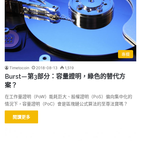
專欄
Timetocoin
2018-08-13
1,519
Burst — 第3部分：容量證明，綠色的替代方
案？
在工作量證明（PoW）能耗巨大、股權證明（PoS）偏向集中化的
情況下，容量證明（PoC）會是區塊鏈公式算法的至尊法寶嗎？
閱讀更多