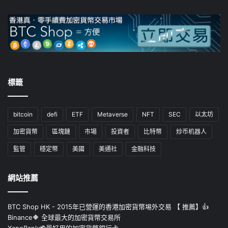
標籤
bitcoin
defi
ETF
Metaverse
NFT
SEC
以太坊
加密貨幣
區塊鏈
市場
投資者
比特幣
炒币机器人
監管
穩定幣
美國
美通社
金融科技
網站推薦
BTC Shop HK - 2015年已營運的香港加密貨幣埸外交易 【 推薦】👍
Binance🔶 全球最大的加密貨幣交易所
XapoBank💳最好用的加密貨幣銀行卡