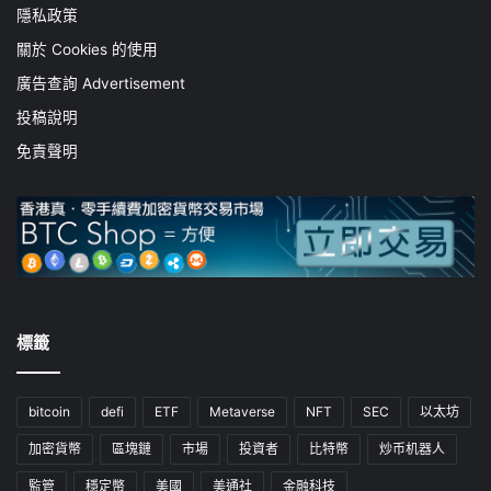
隱私政策
關於 Cookies 的使用
廣告查詢 Advertisement
投稿說明
免責聲明
標籤
bitcoin
defi
ETF
Metaverse
NFT
SEC
以太坊
加密貨幣
區塊鏈
市場
投資者
比特幣
炒币机器人
監管
穩定幣
美國
美通社
金融科技