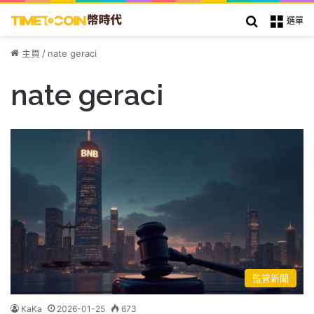
搜索
選單
主頁
/
nate geraci
nate geraci
監管新聞
KaKa
2026-01-25
673