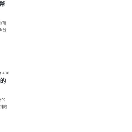
貨幣
師預
rk分
436
有的
術的
制的