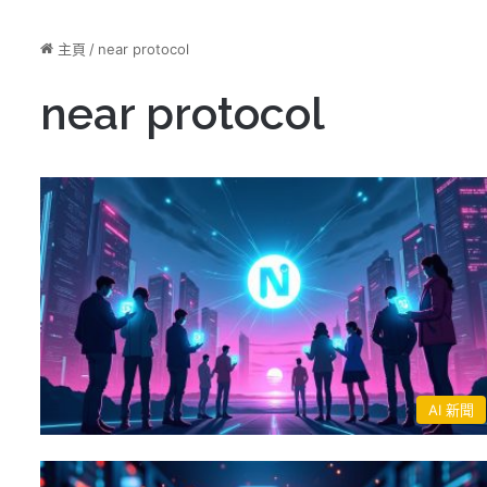
主頁
/
near protocol
near protocol
AI 新聞