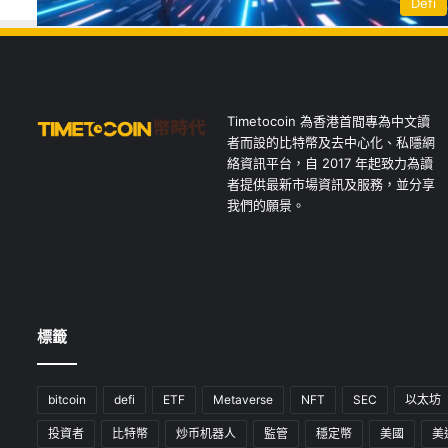
Defi
Timetocoin 為香港首間專為中文讀
者而設的比特幣及去中心化、私隱網
絡資訊平台，自 2017 年起致力為讀
者提供最新市場資訊及服務，並分享
我們的願景。
標籤
bitcoin
defi
ETF
Metaverse
NFT
SEC
以太坊
投資者
比特幣
炒币机器人
監管
穩定幣
美國
美