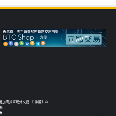
運的香港加密貨幣埸外交易 【 推薦】👍
易所
卡