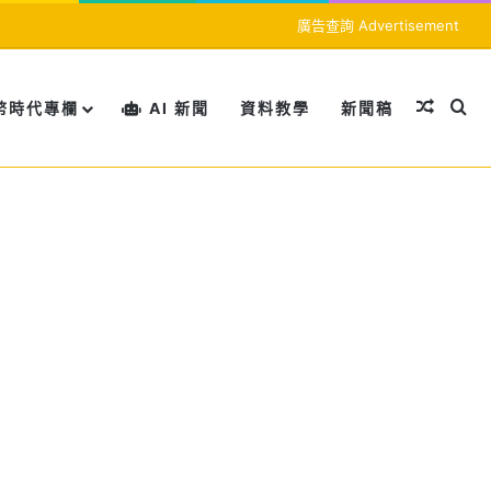
廣告查詢 Advertisement
隨機文
搜
幣時代專欄
AI 新聞
資料教學
新聞稿