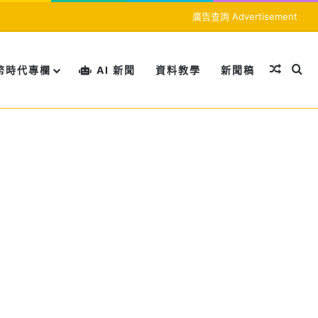
廣告查詢 Advertisement
隨機文
搜
幣時代專欄
AI 新聞
資料教學
新聞稿