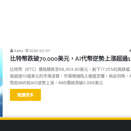
KaKa
2026-02-07
比特幣跌破70,000美元，AI代幣逆勢上漲超過1
比特幣（BTC）價格驟跌至68,403.80美元，創下17.25%的周跌
致超過10億美元的市場清算，市場情緒陷入極度恐懼。與此同時，A
幣如AWE和AIO逆勢上漲，AWE價格突破0.066美元
閱讀更多