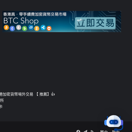
運的香港加密貨幣埸外交易 【 推薦】👍
易所
卡
Facebook
Telegram
RSS
繁中
簡中