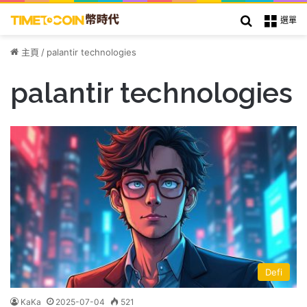
搜索
選單
主頁
/
palantir technologies
palantir technologies
Defi
KaKa
2025-07-04
521