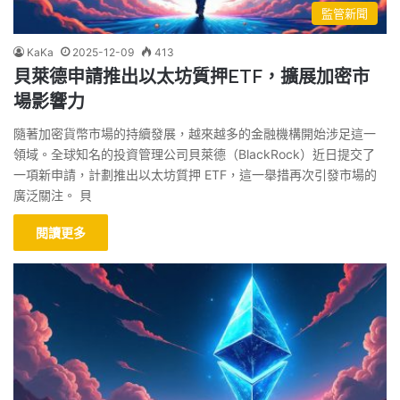
監管新聞
KaKa
2025-12-09
413
貝萊德申請推出以太坊質押ETF，擴展加密市
場影響力
隨著加密貨幣市場的持續發展，越來越多的金融機構開始涉足這一
領域。全球知名的投資管理公司貝萊德（BlackRock）近日提交了
一項新申請，計劃推出以太坊質押 ETF，這一舉措再次引發市場的
廣泛關注。 貝
閱讀更多