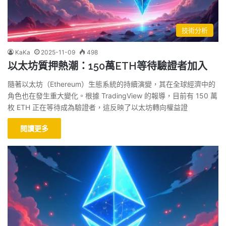
技術分析
KaKa
2025-11-09
498
以太坊質押熱潮：150萬ETH等待驗證者加入
隨著以太坊（Ethereum）生態系統的持續演變，其在全球經濟中的
角色也在發生重大變化。根據 TradingView 的報導，目前有 150 萬
枚 ETH 正在等待成為驗證者，這反映了以太坊轉向權益證
閱讀更多