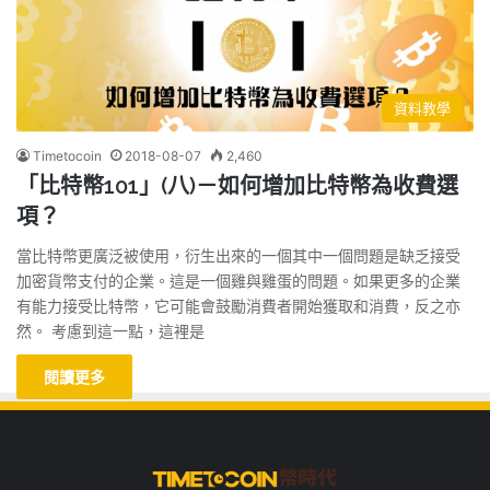
資料教學
Timetocoin
2018-08-07
2,460
「比特幣101」(八)－如何增加比特幣為收費選
項？
當比特幣更廣泛被使用，衍生出來的一個其中一個問題是缺乏接受
加密貨幣支付的企業。這是一個雞與雞蛋的問題。如果更多的企業
有能力接受比特幣，它可能會鼓勵消費者開始獲取和消費，反之亦
然。 考慮到這一點，這裡是
閱讀更多