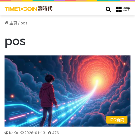
搜索
選單
主頁
/
pos
pos
ICO新聞
KaKa
2026-01-13
476