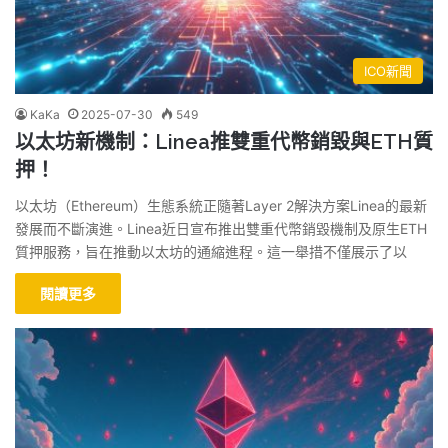
ICO新聞
KaKa
2025-07-30
549
以太坊新機制：Linea推雙重代幣銷毀與ETH質
押！
以太坊（Ethereum）生態系統正隨著Layer 2解決方案Linea的最新
發展而不斷演進。Linea近日宣布推出雙重代幣銷毀機制及原生ETH
質押服務，旨在推動以太坊的通縮進程。這一舉措不僅展示了以
閱讀更多