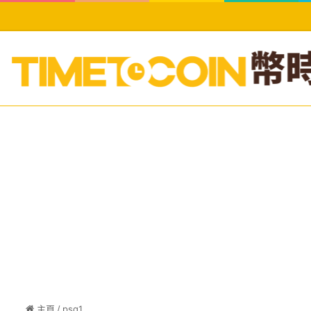
主頁
/
psg1