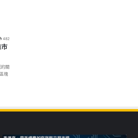
482
推市
域的關
能區塊