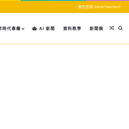
廣告查詢 Advertisement
隨機文
搜
幣時代專欄
AI 新聞
資料教學
新聞稿