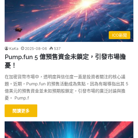
ICO新聞
KaKa
2025-08-06
537
Pump.fun 5 億預售資金未鎖定，引發市場擔
憂！
在加密貨幣市場中，透明度與信任度一直是投資者關注的核心議
題。近期，Pump.fun 的預售活動成為焦點，因為有報導指出其 5
億美元的預售資金並未如預期般鎖定，引發市場的廣泛討論與擔
憂。 Pump.f
閱讀更多