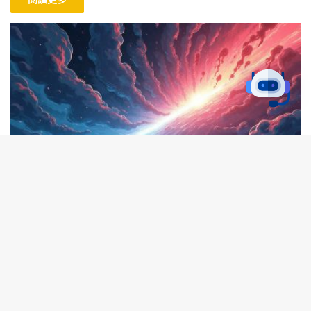
ICO新聞
B
KaKa
2025-07-12
561
t
PUMP 代幣在 Hyperliquid 交易溢價 40%，
Solana ICO 迫在眉睫！
t
Pump.fun 的 PUMP 代幣預計在 Solana 平台進行首次代幣發行
b
（ICO），目前在 Hyperliquid 平台上的交易價格已達到 ICO 價格
的 40% 溢價，引發市場的廣泛關注。這一