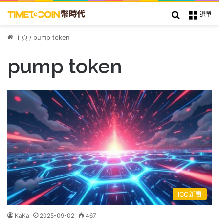
搜索
選單
主頁
/
pump token
pump token
ICO新聞
KaKa
2025-09-02
467