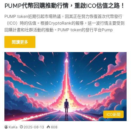
PUMP代幣回購推動行情，重啟ICO估值之路！
PUMP token近期引起市場熱議，因其正在努力恢復首次代幣發行
（ICO）時的估值。根據CryptoRank的報導，這一波行情主要受到
回購計畫和社群活動的推動。PUMP token的發行平台Pump
閱讀更多
ICO新聞
KaKa
2025-08-13
608