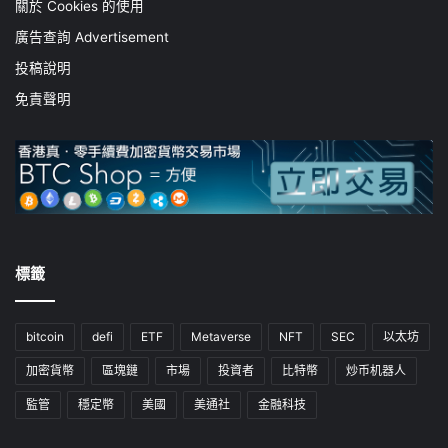
關於 Cookies 的使用
廣告查詢 Advertisement
投稿說明
免責聲明
標籤
bitcoin
defi
ETF
Metaverse
NFT
SEC
以太坊
加密貨幣
區塊鏈
市場
投資者
比特幣
炒币机器人
監管
穩定幣
美國
美通社
金融科技