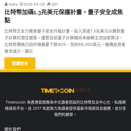
KaKa
2026-04-05
267
比特幣加碼1.3兆美元保護計畫，量子安全成焦
點
比特幣正全力推進量子安全升級計畫，投入高達1.3兆美元以應對量
子計算的潛在威脅。儘管目前量子計算機尚未破解主流加密算法，
比特幣價格已因市場擔憂下跌40%，至約66,000美元。機構投資者
需求減少，顯示
閱讀更多
Timetocoin 為香港首間專為中文讀者而設的比特幣及去中心化、私隱網
絡資訊平台，自 2017 年起致力為讀者提供最新市場資訊及服務，並分享
我們的願景。
關於我們