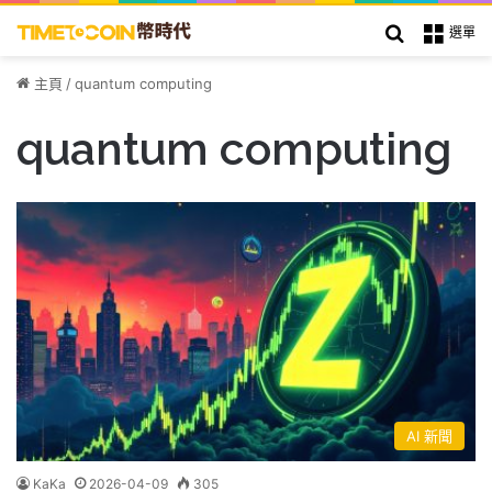
搜索
選單
主頁
/
quantum computing
quantum computing
AI 新聞
KaKa
2026-04-09
305