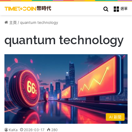
搜索
選單
主頁
/
quantum technology
quantum technology
AI 新聞
KaKa
2026-03-17
280