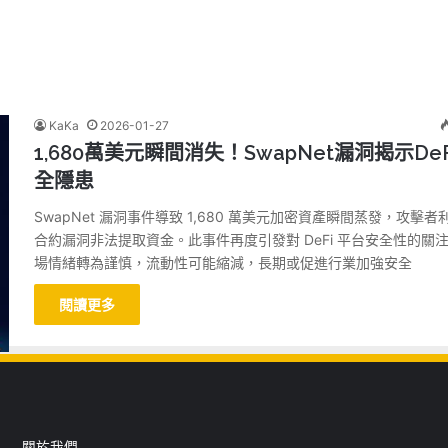
KaKa
2026-01-27
1,680萬美元瞬間消失！SwapNet漏洞揭示De
全隱患
SwapNet 漏洞事件導致 1,680 萬美元加密資產瞬間蒸發，攻擊者
合約漏洞非法提取資金。此事件再度引發對 DeFi 平台安全性的關
場情緒轉為謹慎，流動性可能縮減，長期或促進行業加強安全
閱讀更多
關於我們