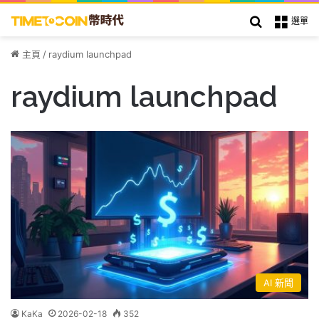
搜索
選單
主頁
/
raydium launchpad
raydium launchpad
AI 新聞
KaKa
2026-02-18
352