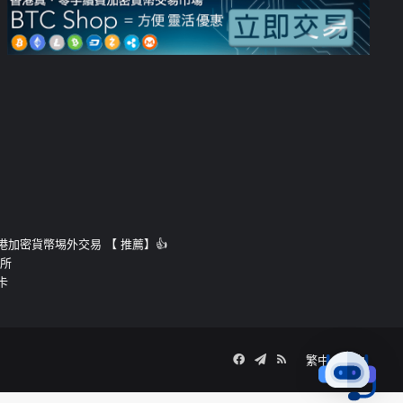
運的香港加密貨幣埸外交易 【 推薦】👍
易所
卡
Facebook
Telegram
RSS
繁中
簡中