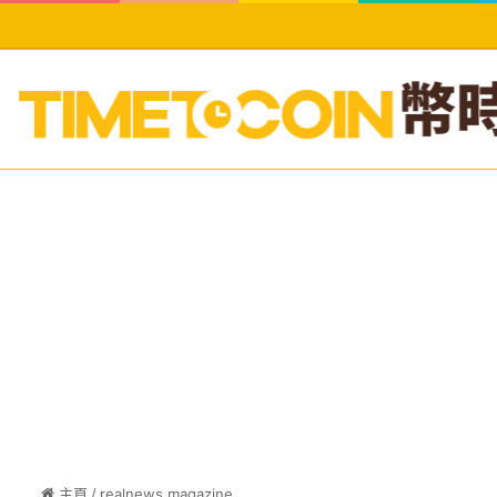
主頁
/
realnews magazine