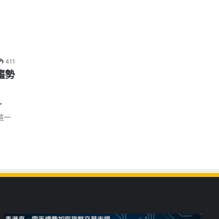
411
趨勢
了
。這一