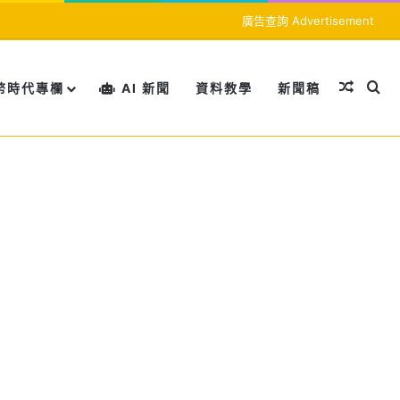
廣告查詢 Advertisement
隨機文
搜
幣時代專欄
AI 新聞
資料教學
新聞稿