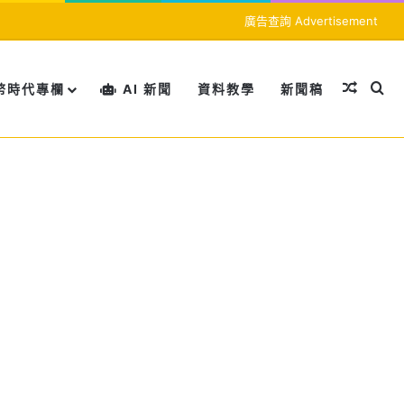
廣告查詢 Advertisement
隨機文
搜
幣時代專欄
AI 新聞
資料教學
新聞稿