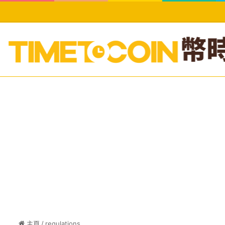
主頁
/
regulations