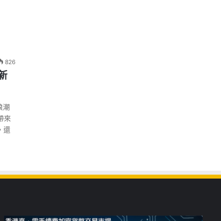
826
新
浪潮
帶來
，還