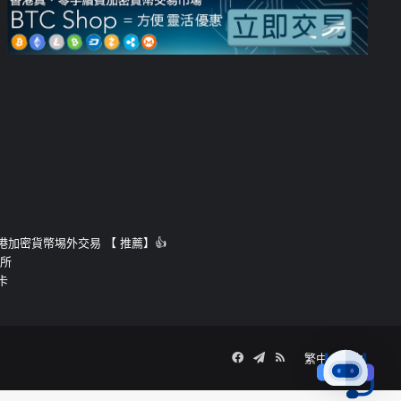
運的香港加密貨幣埸外交易 【 推薦】👍
易所
卡
Facebook
Telegram
RSS
繁中
簡中