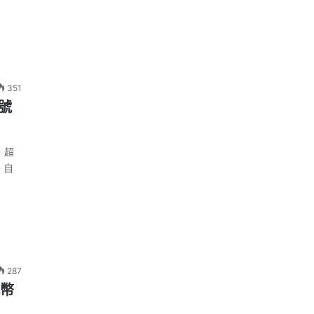
351
信號
，超
。自
287
代幣