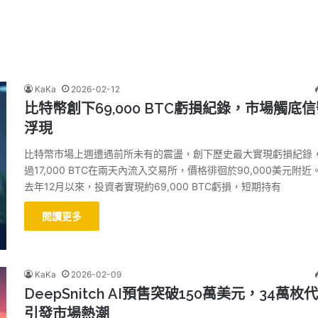
KaKa
2026-02-12
比特幣創下69,000 BTC虧損紀錄，市場觸底
浮現
比特幣市場上週遭遇前所未有的震盪，創下歷史最大實現虧損紀錄
過17,000 BTC在兩天內流入交易所，價格徘徊於90,000美元附近
去年12月以來，投資者實現約69,000 BTC虧損，短期持有
閱讀更多
KaKa
2026-02-09
DeepSnitch AI預售突破150萬美元，34萬枚
引發市場熱潮