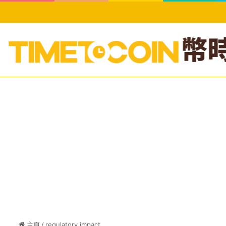
主頁
/
regulatory impact