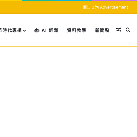
廣告查詢 Advertisement
隨機文
搜
幣時代專欄
AI 新聞
資料教學
新聞稿