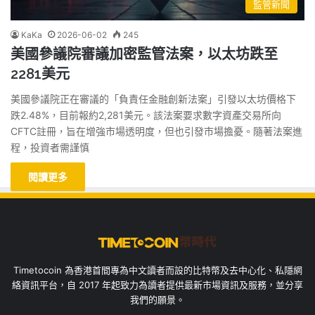
監管新聞
KaKa
2026-06-02
245
美國參議院審議加密監管法案，以太坊跌至
2281美元
美國參議院正在審議的「負責任金融創新法案」引發以太坊價格下
跌2.48%，目前報約2,281美元。該法案要求數字資產交易所向
CFTC註冊，旨在增強市場透明度，但也引發市場擔憂。隨著法案進
程，投資者需謹慎
閱讀更多
Timetocoin 為香港首間專為中文讀者而設的比特幣及去中心化、私隱網
絡資訊平台，自 2017 年起致力為讀者提供最新市場資訊及服務，並分享
我們的願景。