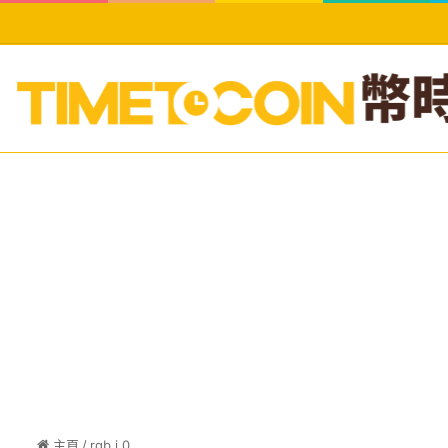
主頁
/
rgb i.0