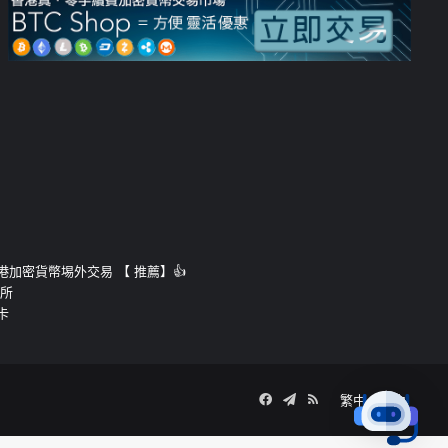
運的香港加密貨幣埸外交易 【 推薦】👍
易所
卡
Facebook
Telegram
RSS
繁中
簡中