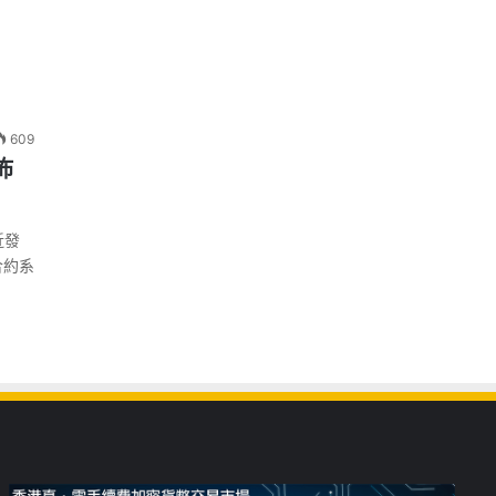
609
佈
近發
合約系