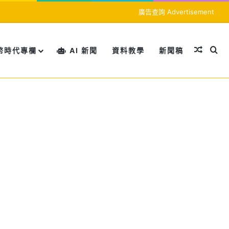
廣告查詢 Advertisement
隨機文
搜
幣時代專欄
AI 新聞
資料教學
新聞稿