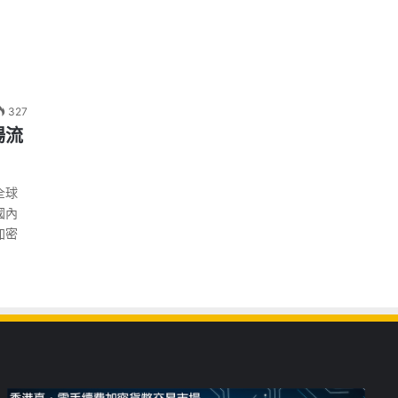
327
場流
全球
國內
加密