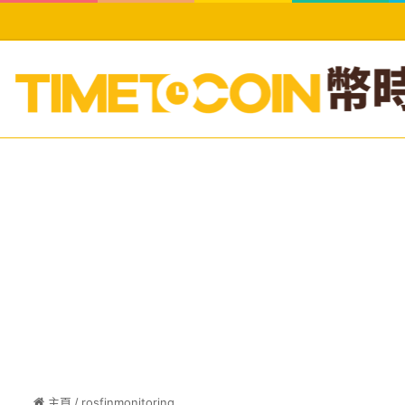
主頁
/
rosfinmonitoring