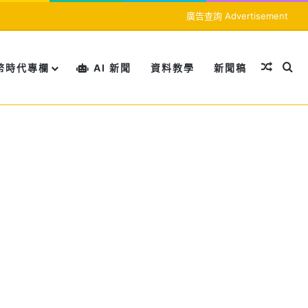
廣告查詢 Advertisement
隨機文
搜
幣時代專欄
AI 新聞
資料教學
新聞稿